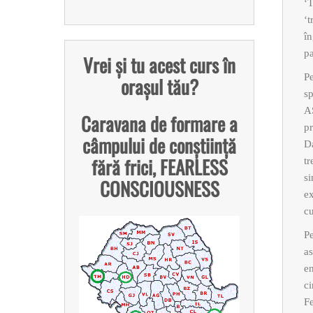
‘T
‘t
în
pa
Vrei și tu acest curs în
Pe
orașul tău?
sp
AS
Caravana de formare a
p
câmpului de conștiință
Da
fără frici, FEARLESS
tr
si
CONSCIOUSNESS
ex
c
Pe
as
en
ci
F