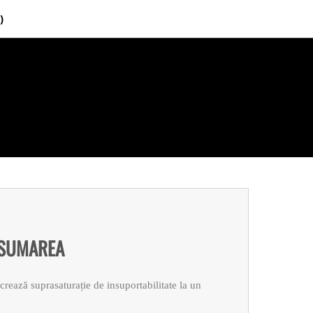
)
i ASUMAREA
 crează suprasaturație de insuportabilitate la un