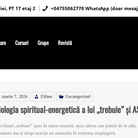
ei, PT 17 etaj 2
+04755062770 WhatsApp (doar mesaj
tare
Cursuri
Grupe
Revistă
martie 7, 2024
Elthen
Uncategorized
iologia spiritual-energetică a lui „trebuie” ș
vântul „trebuie” spus în sinea noastră, spus altora sau primit de la alții,
ment dat și drept reacție ne aruncăm în extrema respingerii.