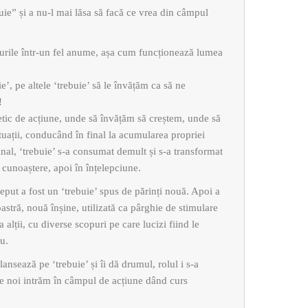
uie” și a nu-l mai lăsa să facă ce vrea din câmpul
rurile într-un fel anume, așa cum funcționează lumea
’, pe altele ‘trebuie’ să le învățăm ca să ne
!
etic de acțiune, unde să învățăm să creștem, unde să
tuații, conducând în final la acumularea propriei
inal, ‘trebuie’ s-a consumat demult și s-a transformat
 cunoaștere, apoi în înțelepciune.
put a fost un ‘trebuie’ spus de părinți nouă. Apoi a
astră, nouă înșine, utilizată ca pârghie de stimulare
 alții, cu diverse scopuri pe care lucizi fiind le
nu.
ansează pe ‘trebuie’ și îi dă drumul, rolul i s-a
ce noi intrăm în câmpul de acțiune dând curs
.