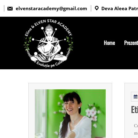
elvenstaracademy@gmail.com
Deva Aleea Patri
Home
Prezen
Et
Cu
mo