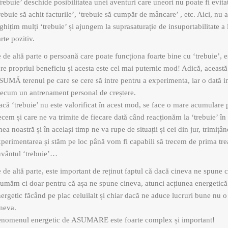
rebuie’ deschide posibilitatea unei aventuri care uneori nu poate fi evita
rebuie să achit facturile’, ‘trebuie să cumpăr de mâncare’ , etc. Aici, nu a
ghițim mulți ‘trebuie’ și ajungem la suprasaturație de insuportabilitate a 
rte pozitiv.
 de altă parte o persoană care poate funcționa foarte bine cu ‘trebuie’, 
re propriul beneficiu și acesta este cel mai puternic mod! Adică, această 
UMĂ terenul pe care se cere să intre pentru a experimenta, iar o dată
recum un antrenament personal de creștere.
că ‘trebuie’ nu este valorificat în acest mod, se face o mare acumulare 
ecem și care ne va trimite de fiecare dată când reacționăm la ‘trebuie’ în i
nea noastră și în același timp ne va rupe de situații și cei din jur, trimițâ
perimentarea și stăm pe loc până vom fi capabili să trecem de prima trea
uvântul ‘trebuie’…
 de altă parte, este important de reținut faptul că dacă cineva ne spune c
umăm ci doar pentru că așa ne spune cineva, atunci acțiunea energetică e
ergetic făcând pe plac celuilalt și chiar dacă ne aduce lucruri bune nu 
neva.
enomenul energetic de ASUMARE este foarte complex și important!