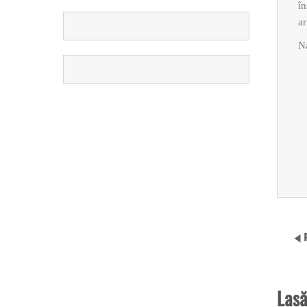
în
a
N
Lasă