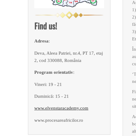
A
1)
2)
Find us!
fă
3)
Et
Adresa
:
În
Deva, Aleea Patriei, nr.4, PT 17, etaj
au
2, cod 330088, România
c
Program orientativ
:
‘T
ne
Vineri: 19 - 21
Fi
Duminică: 15 - 21
ne
si
www.elvenstaracademy.com
Ac
www.procesareafricilor.ro
bo
al