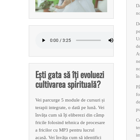
Da
no
De
pe
Un
de
Aș
ne
no
Ești gata să îți evoluezi
în
cultivarea spirituală?
Pâ
fo
Vei parcurge 5 module de cursuri și
de
terapii integrate, o dată pe lună. Vei
pu
învăța cum să îți eliberezi din câmp
Ce
fricile folosind tehnica de procesare
te
a fricilor cu MP3 pentru lucrul
im
acasă. Vei învăța cum să identifici