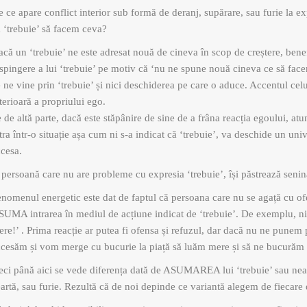
 ce apare conflict interior sub formă de deranj, supărare, sau furie la 
 ‘trebuie’ să facem ceva?
că un ‘trebuie’ ne este adresat nouă de cineva în scop de creștere, benef
spingere a lui ‘trebuie’ pe motiv că ‘nu ne spune nouă cineva ce să face
 ne vine prin ‘trebuie’ și nici deschiderea pe care o aduce. Accentul celu
terioară a propriului ego.
 de altă parte, dacă este stăpânire de sine de a frâna reacția egoului, atu
tra într-o situație așa cum ni s-a indicat că ‘trebuie’, va deschide un un
cesa.
persoană care nu are probleme cu expresia ‘trebuie’, își păstrează seninăt
nomenul energetic este dat de faptul că persoana care nu se agață cu ofe
UMA intrarea în mediul de acțiune indicat de ‘trebuie’. De exemplu, ni 
re!’ . Prima reacție ar putea fi ofensa și refuzul, dar dacă nu ne pune
cesăm și vom merge cu bucurie la piață să luăm mere și să ne bucurăm 
ci până aici se vede diferența dată de ASUMAREA lui ‘trebuie’ sau nea
artă, sau furie. Rezultă că de noi depinde ce variantă alegem de fiecare 