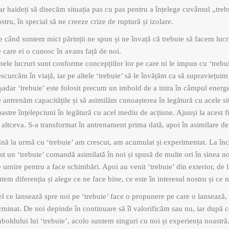
r haideți să disecăm situația pas cu pas pentru a înțelege cuvântul „treb
stru, în special să ne creeze crize de ruptură și izolare.
 când suntem mici părinții ne spun și ne învață că trebuie să facem luc
 care ei o cunosc în avans față de noi.
ele lucruri sunt conforme concepțiilor lor pe care ni le impun cu ‘trebuie
scurcăm în viață, iar pe altele ‘trebuie’ să le învățăm ca să supraviețuim
adar ‘trebuie’ este folosit precum un imbold de a intra în câmpul energ
 antrenăm capacitățile și să asimilăm cunoașterea în legătură cu acele si
astre înțelepciuni în legătură cu acel mediu de acțiune. Ajunși la acest f
 altceva. S-a transformat în antrenament prima dată, apoi în asimilare de
nă la urmă cu ‘trebuie’ am crescut, am acumulat și experimentat. La înce
st un ‘trebuie’ comandă asimilată în noi și spusă de multe ori în sinea no
 urnire pentru a face schimbări. Apoi au venit ‘trebuie’ din exterior, de la
tem diferenția și alege ce ne face bine, ce este în interesul nostru și ce 
l ce lansează spre noi pe ‘trebuie’ face o propunere pe care o lansează, l
rminat. De noi depinde în continuare să îl valorificăm sau nu, iar după 
boldului lui ‘trebuie’, acolo suntem singuri cu noi și experiența noastră