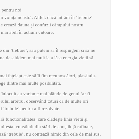
’ pentru noi,
 voința noastră. Altfel, dacă intrăm în ‘trebuie’
ce crează daune și confuzii câmpului nostru.
ai abili în acțiuni viitoare.
 din ‘trebuie’, sau putem să îl respingem și să ne
 ne deschidem mai mult la a lăsa energia vieții să
mai înțelept este să îi fim recunoscători, plasându-
ege dintre mai multe posibilități.
 înlocuit cu variante mai blânde de genul ‘ar fi
erului arbitru, observând totuși că de multe ori
i ‘trebuie’ pentru a fi rezolvate.
ă funcționalitatea, care clădește linia vieții și
ifestat constituit din stări de conștiință rafinate,
ează ‘trebuie’, nu contează nimic din cele de mai sus,