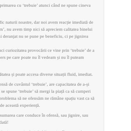
exprimarea cu ‘trebuie’ atunci când ne spune cineva
ic naturii noastre, dar noi avem reacție imediată de
m’, nu avem timp nici să apreciem calitatea binelui
i deranjat nu se pune pe beneficiu, ci pe jignirea
nci curiozitatea provocării ce vine prin ‘trebuie’ de a
ivers pe care poate nu îl vedeam și nu îl puteam
atea și poate accesa diverse situații fluid, imediat.
nsă de cuvântul ‘trebuie’, are capacitatea de a-și
se spune ‘trebuie’ să mergi la piață ca să cumperi
m problema să ne ofensăm ne rămâne spațiu vast ca să
de această experiență.
sumarea care conduce în ofensă, sau jignire, sau
dată!