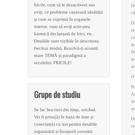
fricile, cum să le dezactivezi sau
De
eviți, ce probleme cauzează sănătății
că
și cum se exprimă în organele
Da
interne, cum să eviți activarea
re
karmică declanșată de frici, etc.
ce
Detaliile sunt vizibile în descrierea
in
fiecărui modul. Rezolvă-ți această
Pe
mare TEMĂ și paradigmă a
in
secolului: FRICILE!
ac
O 
Fe
Grupe de studiu
AS
me
ac
Se fac înscrieri din timp, oricând.
Vei fi prins(ă) în baza de date și
De
conectat(ă) cu noi pentru detaliile
ce
organizării și începerii cursului.