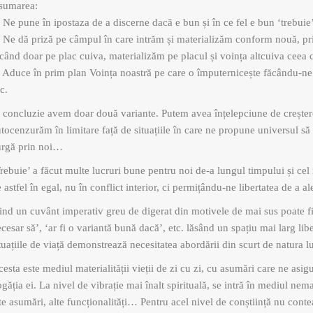
sumarea:
 Ne pune în ipostaza de a discerne dacă e bun și în ce fel e bun ‘trebuie
 Ne dă priză pe câmpul în care intrăm și materializăm conform nouă, prin
când doar pe plac cuiva, materializăm pe placul și voința altcuiva ceea 
 Aduce în prim plan Voința noastră pe care o împuternicește făcându-ne m
c.
 concluzie avem doar două variante. Putem avea înțelepciune de creștere
tocenzurăm în limitare față de situațiile în care ne propune universul să
urgă prin noi…
rebuie’ a făcut multe lucruri bune pentru noi de-a lungul timpului și cel 
 astfel în egal, nu în conflict interior, ci permițându-ne libertatea de a al
ind un cuvânt imperativ greu de digerat din motivele de mai sus poate fi
cesar să’, ‘ar fi o variantă bună dacă’, etc. lăsând un spațiu mai larg lib
tuațiile de viață demonstrează necesitatea abordării din scurt de natura lu
esta este mediul materialității vieții de zi cu zi, cu asumări care ne asigur
găția ei. La nivel de vibrație mai înalt spirituală, se intră în mediul neman
te asumări, alte funcționalități… Pentru acel nivel de conștiință nu cont