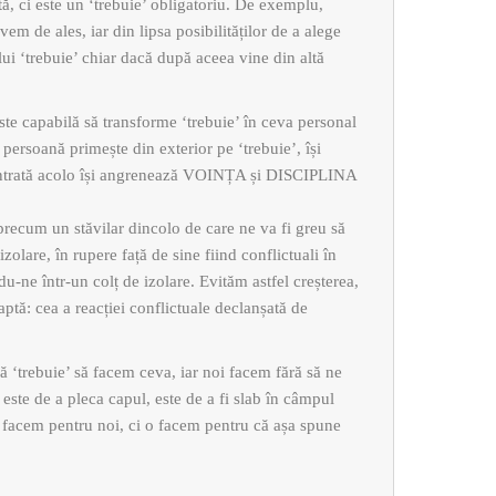
tă, ci este un ‘trebuie’ obligatoriu. De exemplu,
vem de ales, iar din lipsa posibilităților de a alege
lui ‘trebuie’ chiar dacă după aceea vine din altă
este capabilă să transforme ‘trebuie’ în ceva personal
persoană primește din exterior pe ‘trebuie’, își
 intrată acolo își angrenează VOINȚA și DISCIPLINA
precum un stăvilar dincolo de care ne va fi greu să
zolare, în rupere față de sine fiind conflictuali în
ndu-ne într-un colț de izolare. Evităm astfel creșterea,
ptă: cea a reacției conflictuale declanșată de
ă ‘trebuie’ să facem ceva, iar noi facem fără să ne
ste de a pleca capul, este de a fi slab în câmpul
o facem pentru noi, ci o facem pentru că așa spune