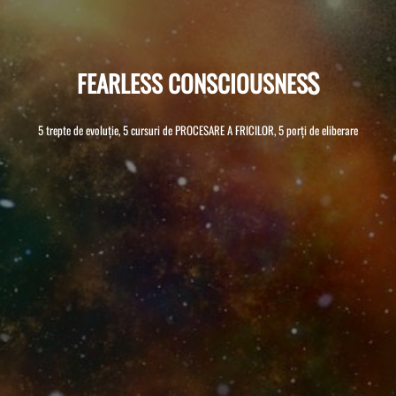
F
E
A
R
L
E
S
S
C
O
N
S
C
I
O
U
S
N
E
S
S
5 trepte de evoluție, 5 cursuri de PROCESARE A FRICILOR, 5 porți de eliberare