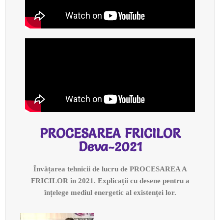
PROCESAREA FRICILOR
Deva-2021
Învățarea tehnicii de lucru de PROCESAREA A
FRICILOR în 2021. Explicații cu desene pentru a
înțelege mediul energetic al existenței lor.