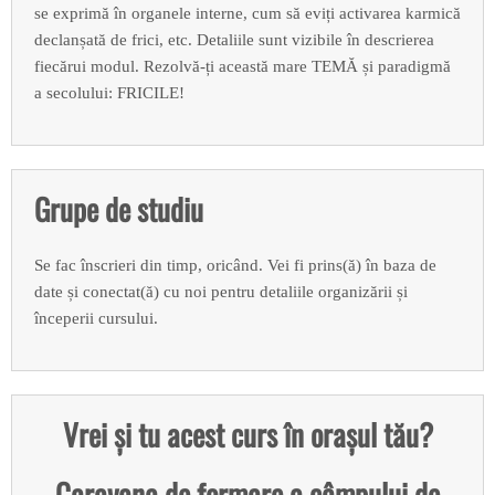
se exprimă în organele interne, cum să eviți activarea karmică
declanșată de frici, etc. Detaliile sunt vizibile în descrierea
fiecărui modul. Rezolvă-ți această mare TEMĂ și paradigmă
a secolului: FRICILE!
Grupe de studiu
Se fac înscrieri din timp, oricând. Vei fi prins(ă) în baza de
date și conectat(ă) cu noi pentru detaliile organizării și
începerii cursului.
Vrei și tu acest curs în orașul tău?
Caravana de formare a câmpului de