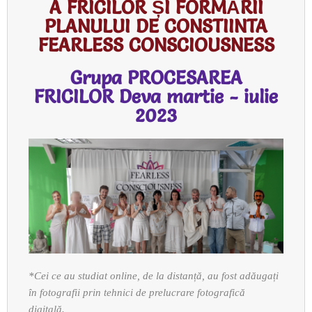
A FRICILOR ȘI FORMĂRII
PLANULUI DE CONSTIINTA
FEARLESS CONSCIOUSNESS
Grupa PROCESAREA
FRICILOR Deva martie - iulie
2023
*Cei ce au studiat online, de la distanță, au fost adăugați
în fotografii prin tehnici de prelucrare fotografică
digitală.