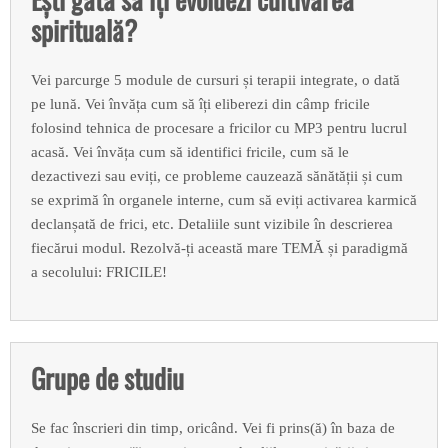
spirituală?
Vei parcurge 5 module de cursuri și terapii integrate, o dată
pe lună. Vei învăța cum să îți eliberezi din câmp fricile
folosind tehnica de procesare a fricilor cu MP3 pentru lucrul
acasă. Vei învăța cum să identifici fricile, cum să le
dezactivezi sau eviți, ce probleme cauzează sănătății și cum
se exprimă în organele interne, cum să eviți activarea karmică
declanșată de frici, etc. Detaliile sunt vizibile în descrierea
fiecărui modul. Rezolvă-ți această mare TEMĂ și paradigmă
a secolului: FRICILE!
Grupe de studiu
Se fac înscrieri din timp, oricând. Vei fi prins(ă) în baza de