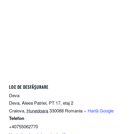
LOC DE DESFĂȘURARE
Deva
Deva, Aleea Patriei, PT 17, etaj 2
Craiova
,
Hunedoara
330088
Romania
+ Hartă Google
Telefon
+40755062770