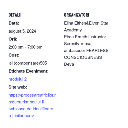
DETALII
ORGANIZATORI
Dată:
Elina Elthen&Elven Star
Academy
august 5, 2024
Eiron Emeth Instructor
Oră:
Serenity-masaj,
2:00 pm - 7:00 pm
ambasador FEARLESS
Cost:
CONSCIOUSNESS
lei (compensare)505
Deva
Etichete Eveniment:
modulul 2
Site web:
https://procesareafricilor.r
o/cursuri/modulul-ii-
sabloane-de-identificare-
a-fricilor-curs/