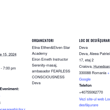
ORGANIZATORI
LOC DE DESFĂȘURAR
Elina Elthen&Elven Star
Deva
Academy
Deva, Aleea Patriei
e 15, 2024
Eiron Emeth Instructor
17, etaj 2
Serenity-masaj,
Craiova
,
Hunedoar
 - 7:00 pm
ambasador FEARLESS
330088
Romania
+
CONSCIOUSNESS
Google
Deva
Telefon
 Eveniment:
+40755062770
4
Vezi site-ul web Lo
:
desfășurare
ocesareafricilor.r