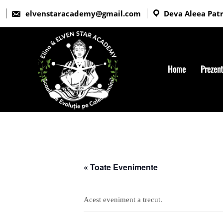
elvenstaracademy@gmail.com
Deva Aleea Patri
Home
Prezen
« Toate Evenimente
Acest eveniment a trecut.