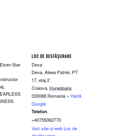
LOC DE DESFĂȘURARE
Elven Star
Deva
Deva, Aleea Patriei, PT
nstructor
17, etaj 2
aj,
Craiova
,
Hunedoara
FEARLESS
330088
Romania
+ Hartă
SNESS
Google
Telefon
+40755062770
Vezi site-ul web Loc de
desfășurare