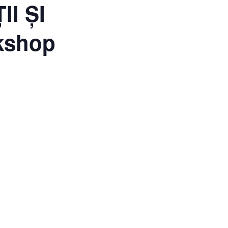
II ȘI
kshop