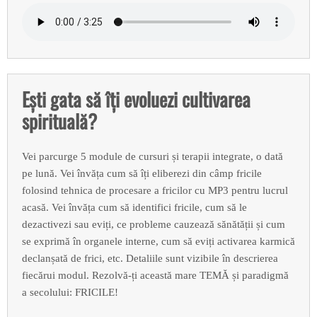
Ești gata să îți evoluezi cultivarea
spirituală?
Vei parcurge 5 module de cursuri și terapii integrate, o dată
pe lună. Vei învăța cum să îți eliberezi din câmp fricile
folosind tehnica de procesare a fricilor cu MP3 pentru lucrul
acasă. Vei învăța cum să identifici fricile, cum să le
dezactivezi sau eviți, ce probleme cauzează sănătății și cum
se exprimă în organele interne, cum să eviți activarea karmică
declanșată de frici, etc. Detaliile sunt vizibile în descrierea
fiecărui modul. Rezolvă-ți această mare TEMĂ și paradigmă
a secolului: FRICILE!