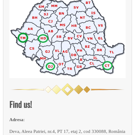
Find us!
Adresa
:
Deva, Aleea Patriei, nr.4, PT 17, etaj 2, cod 330088, România