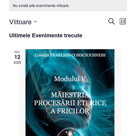
Nu există alte evenimente viitoare.
Navigare
Navi
Viitoare
Caută
Listă
în
în
Selectează
data.
Ultimele Evenimente trecute
vizualizăr
vizua
și
Even
IAN.
12
căutare
2025
Evenimen