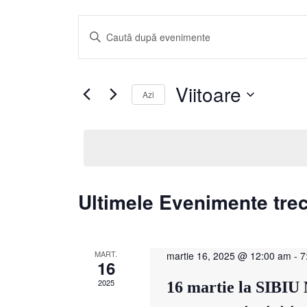
Navigare
Introdu
în
cuvântul
cheie.
vizualizări
Caută
Evenimente
și
după
Viitoare
Azi
cuvântul
căutare
cheie.
Selectează
Evenimente
data.
Ultimele Evenimente tre
MART.
martie 16, 2025 @ 12:00 am
-
7
16
2025
16 martie la SIBIU 