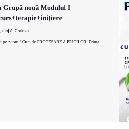
va Grupă nouă Modulul I
 curs+terapie+inițiere
, etaj 2, Craiova
 live pe zoom ! Curs de PROCESARE A FRICILOR! Prima