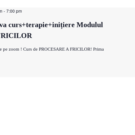
am
-
7:00 pm
va curs+terapie+inițiere Modulul
FRICILOR
 live pe zoom ! Curs de PROCESARE A FRICILOR! Prima