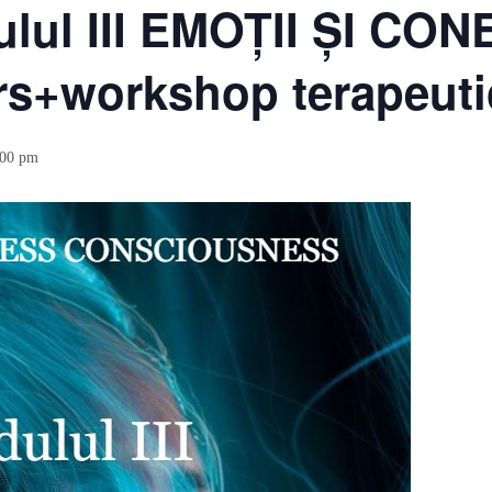
ulul III EMOȚII ȘI C
rs+workshop terapeuti
:00 pm