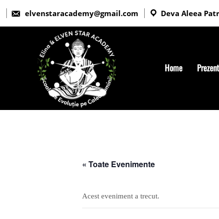
elvenstaracademy@gmail.com
Deva Aleea Patri
Home
Prezen
« Toate Evenimente
Acest eveniment a trecut.