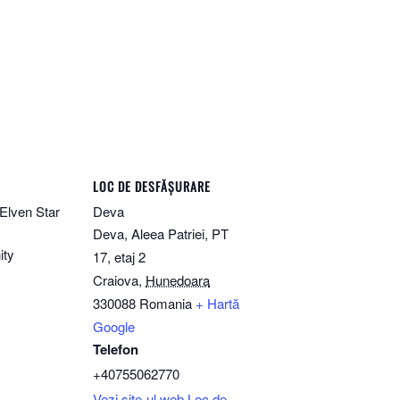
LOC DE DESFĂȘURARE
Elven Star
Deva
Deva, Aleea Patriei, PT
ity
17, etaj 2
Craiova
,
Hunedoara
330088
Romania
+ Hartă
Google
Telefon
+40755062770
Vezi site-ul web Loc de